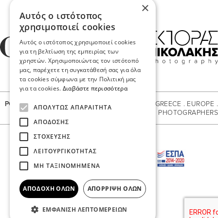
×
Αυτός ο ιστότοπος
χρησιμοποιεί cookies
Αυτός ο ιστότοπος χρησιμοποιεί cookies
για τη βελτίωση της εμπειρίας των
χρηστών. Χρησιμοποιώντας τον ιστότοπό
μας, παρέχετε τη συγκατάθεσή σας για όλα
τα cookies σύμφωνα με την Πολιτική μας
για τα cookies.
Διαβάστε περισσότερα
POVSTUDIO - Αγλαΐας Σχινά 4 Θεσσαλονίκη
// GREECE . EUROPE .
ΑΠΟΛΎΤΩΣ ΑΠΑΡΑΊΤΗΤΑ
WORLDWIDE // DESTINATION WEDDING PHOTOGRAPHERS
ΑΠΌΔΟΣΗΣ
ΣΤΌΧΕΥΣΗΣ
ΛΕΙΤΟΥΡΓΙΚΌΤΗΤΑΣ
ΜΗ ΤΑΞΙΝΟΜΗΜΈΝΑ
ΑΠΟΔΟΧΉ ΌΛΩΝ
ΑΠΌΡΡΙΨΗ ΌΛΩΝ
Copyright © POV STUDIO 2026
ΕΜΦΆΝΙΣΗ ΛΕΠΤΟΜΕΡΕΙΏΝ
with
by Darkpony